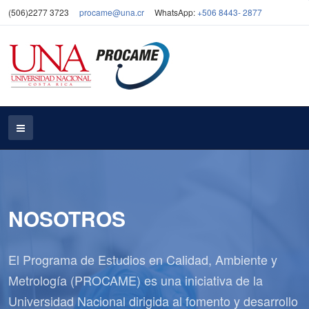
(506)2277 3723
procame@una.cr
WhatsApp:
+506 8443- 2877
NOSOTROS
El Programa de Estudios en Calidad, Ambiente y
Metrología (PROCAME) es una iniciativa de la
Universidad Nacional dirigida al fomento y desarrollo